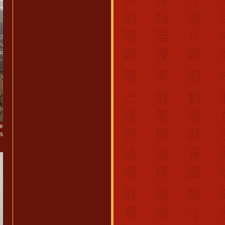
ie
es