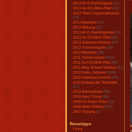
2014 M 41-Pamirhigway
(11)
2014 Ho-Chi-Minh-Pfad
(43)
2013 Tibet: Lhasa-Katmandu
(24)
2013 Myanmar
(27)
2013 Mekong
(32)
2013 M 41-Pamirhighway
(37)
2013 Ho Chi Minh Pfad
(40)
2013 Goldenes Dreieck
(24)
2012 Transmongolia
(56)
2012 Myanmar
(36)
2011 Transeurasien
(152)
2011 Ho Chi Minh Pfad
(40)
2011 Berg Tempel Tankhas
(61)
2010 Hallo, Vietnam!
(109)
2010 Goldenes Dreieck
(45)
2010 Entlang der Teestraße
(27)
2010 Burmastraße
(56)
2009 Ganz China!
(89)
2009 Am Roten Fluss
(22)
2008 Athen-Peking
(180)
2007 Xinjiang
(1)
Reisetipps
N
China
m