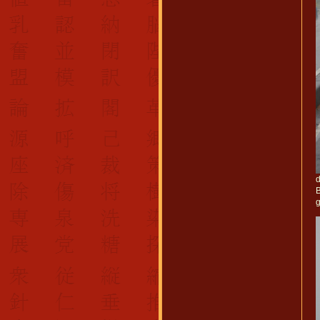
d
B
g