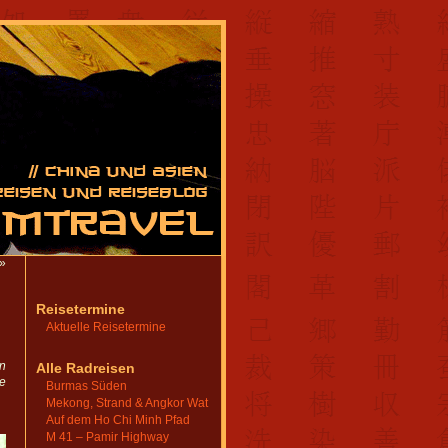
»
Reisetermine
Aktuelle Reisetermine
n
Alle Radreisen
le
Burmas Süden
Mekong, Strand & Angkor Wat
Auf dem Ho Chi Minh Pfad
M 41 – Pamir Highway