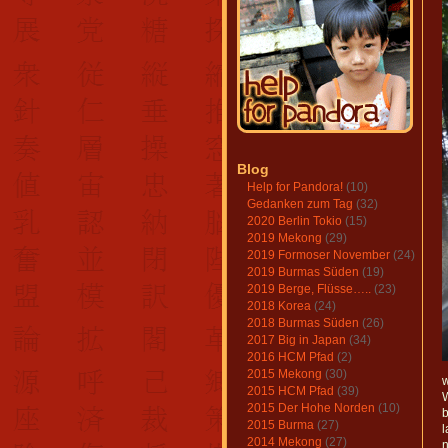
Blog
Help for Pandora!
(10)
Gedanken zum Tag
(32)
2020 Berlin Tokio
(15)
2019 Mekong
(29)
2019 Formoser November
(24)
2019 Burmas Süden
(19)
2019 Berge, Flüsse…..
(23)
2018 Korea
(24)
2018 Burmas Süden
(26)
2017 Big in Japan
(34)
2016 HCM Pfad
(2)
2015 Mekong
(30)
w
2015 HCM Pfad
(39)
W
2015 Der Hohe Norden
(10)
2015 Burma
(27)
l
2014 Mekong
(27)
n