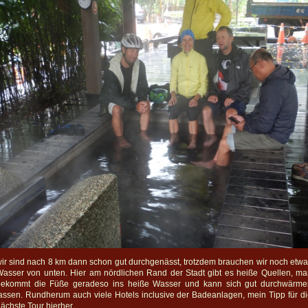
ir sind nach 8 km dann schon gut durchgenässt, trotzdem brauchen wir noch etw
asser von unten. Hier am nördlichen Rand der Stadt gibt es heiße Quellen, m
bekommt die Füße geradeso ins heiße Wasser und kann sich gut durchwärme
assen. Rundherum auch viele Hotels inclusive der Badeanlagen, mein Tipp für d
ächste Tour hierher.