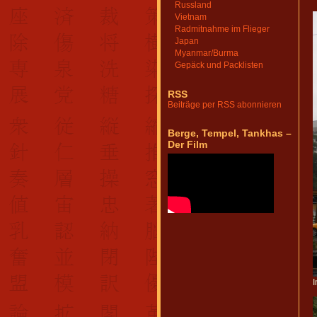
Russland
Vietnam
Radmitnahme im Flieger
Japan
Myanmar/Burma
Gepäck und Packlisten
RSS
Beiträge per RSS abonnieren
Berge, Tempel, Tankhas –
Der Film
I