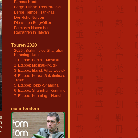
Burmas Norden
Berge, Flüsse, Reisterrassen
Berge, Tempel, Tankhas
Der Hohe Norden
Die wilden Bergvölker
Formoser November –
Radfahren in Taiwan
Touren 2020
2020 : Berlin-Tokio-Shanghai-
Kunming-Hanoi
1. Etappe: Berlin – Moskau
2. Etappe: Moskau-Irkutsk
3. Etappe: Irkutsk-Wladiwostok
4. Etappe: Korea -Sakaiminato
-Tokio
5. Etappe: Tokio -Shanghai
6. Etappe: Shanghai -Kunming
7. Etappe: Kunming – Hanoi
mehr tomtom
as
an
n
ie