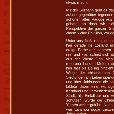
etwas macht.
Mir der Seilbahn geht es da
auf der gegenüber liegenden s
schönen alten Pagode aus d
gebaut, so dass wir nic
Perspektive der ganzen St
einem kleine Pavillion, vor 
Unter uns fließt recht schn
hier gerade ins Lösland ei
erdige Farbe anzunehmen. 
rein und klar, schnitt sich
aus der Wüste Gobi sich 
mehreren hundert Metern abl
hier fast bis Beijing hinzi
Wiege der chinesischen Ziv
Siedlungen am Leben spende
und über Jahhundert die hö
bildete dabei eine wicht
Kernland und verschiedene
Stadt, als Einfallstor und
schützen, wurde die Chin
Yumen weiter geführt. Nac
war Lanzhou sogar zeitwe