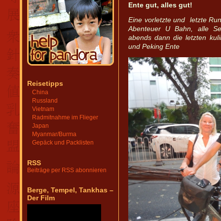
Ente gut, alles gut!
Eine vorletzte und letzte R
Abenteuer U Bahn, alle S
abends dann die letzten kul
und Peking Ente
Reisetipps
China
Russland
Vietnam
Radmitnahme im Flieger
Japan
Myanmar/Burma
Gepäck und Packlisten
RSS
Beiträge per RSS abonnieren
Berge, Tempel, Tankhas –
Der Film