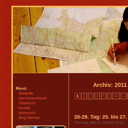
Archiv: 201
Menü
Startseite
1
2
3
4
5
10
»
über tomtomtravel
Gästebuch
Kontakt
Impressum
26-28. Tag: 25. bis 27
Blog-Sitemap
Dienstag, den 15. Oktober 2019