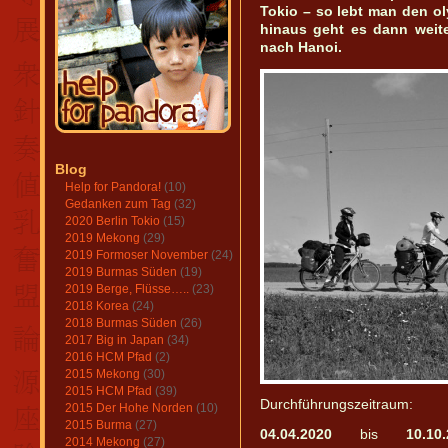
Tokio – so lebt man den 
hinaus geht es dann weit
nach Hanoi.
Blog
Help for Pandora!
(10)
Gedanken zum Tag
(32)
2020 Berlin Tokio
(15)
2019 Mekong
(29)
2019 Formoser November
(24)
2019 Burmas Süden
(19)
2019 Berge, Flüsse…..
(23)
2018 Korea
(24)
2018 Burmas Süden
(26)
2017 Big in Japan
(34)
2016 HCM Pfad
(2)
2015 Mekong
(30)
2015 HCM Pfad
(39)
Durchführungszeitraum:
2015 Der Hohe Norden
(10)
2015 Burma
(27)
04.04.2020
bis
10.1
2014 Mekong
(27)