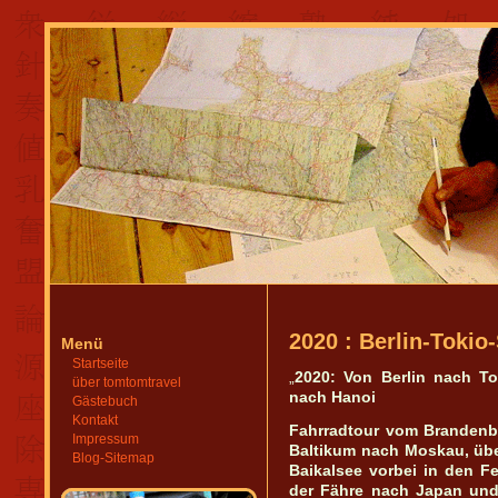
2020 : Berlin-Toki
Menü
Startseite
„
2020: Von Berlin nach T
über tomtomtravel
nach Hanoi
Gästebuch
Kontakt
Fahrradtour vom Brandenbu
Impressum
Baltikum nach Moskau, übe
Blog-Sitemap
Baikalsee vorbei in den F
der Fähre nach Japan und