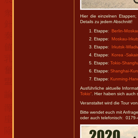
Hier die einzelnen Etappen; d
Details zu jedem Abschnitt!
Etappe:
Berlin-Mosk
Etappe:
Moskau-Irku
Etappe:
Irkutsk-Wlad
Etappe:
Korea -Sakai
Etappe:
Tokio-Shangh
Etappe:
Shanghai-Ku
Etappe:
Kunming-Han
Ausführliche aktuelle Informa
Tokio“
. Hier haben sich auch 
Veranstaltet wird die Tour v
Bitte wendet euch mit Anfrag
oder auch telefonisch: 0179