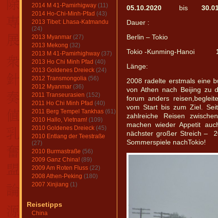
2014 M 41-Pamirhigway
(11)
05.10.2020
bis
30.0
2014 Ho-Chi-Minh-Pfad
(43)
2013 Tibet: Lhasa-Katmandu
Dauer :
(24)
2013 Myanmar
(27)
Berlin – Toki
2013 Mekong
(32)
Tokio -Kunming-Hanoi
2013 M 41-Pamirhighway
(37)
2013 Ho Chi Minh Pfad
(40)
Länge:
15
2013 Goldenes Dreieck
(24)
2012 Transmongolia
(56)
2008 radelte erstmals eine 
2012 Myanmar
(36)
von Athen nach Beijing zu 
2011 Transeurasien
(152)
forum anders reisen,begleit
2011 Ho Chi Minh Pfad
(40)
vom Start bis zum Ziel. Se
2011 Berg Tempel Tankhas
(61)
zahlreiche Reisen zwisch
2010 Hallo, Vietnam!
(109)
machen wieder Appetit auc
2010 Goldenes Dreieck
(45)
nächster großer Streich – 
2010 Entlang der Teestraße
Sommerspiele nachTokio!
(27)
2010 Burmastraße
(56)
2009 Ganz China!
(89)
2009 Am Roten Fluss
(22)
2008 Athen-Peking
(180)
2007 Xinjiang
(1)
Reisetipps
China