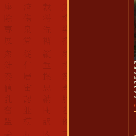
F
e
M
h
w
s
s