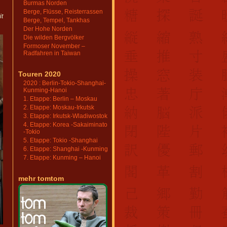
Burmas Norden
Berge, Flüsse, Reisterrassen
it
Berge, Tempel, Tankhas
Der Hohe Norden
Die wilden Bergvölker
Formoser November –
Radfahren in Taiwan
Touren 2020
2020 : Berlin-Tokio-Shanghai-
Kunming-Hanoi
1. Etappe: Berlin – Moskau
2. Etappe: Moskau-Irkutsk
3. Etappe: Irkutsk-Wladiwostok
4. Etappe: Korea -Sakaiminato
-Tokio
5. Etappe: Tokio -Shanghai
6. Etappe: Shanghai -Kunming
7. Etappe: Kunming – Hanoi
mehr tomtom