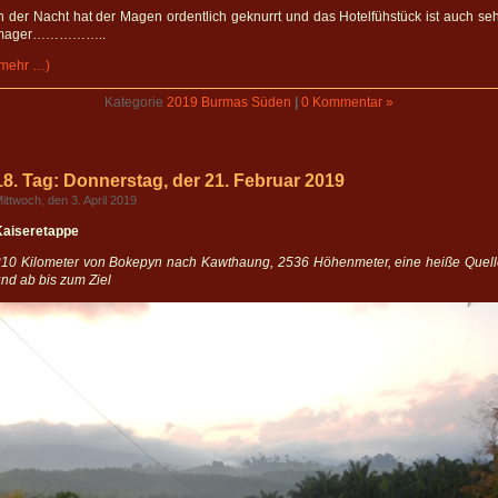
n der Nacht hat der Magen ordentlich geknurrt und das Hotelfühstück ist auch se
mager……………..
(mehr …)
Kategorie
2019 Burmas Süden
|
0 Kommentar »
18. Tag: Donnerstag, der 21. Februar 2019
ittwoch, den 3. April 2019
Kaiseretappe
210 Kilometer von Bokepyn nach Kawthaung, 2536 Höhenmeter, eine heiße Quell
nd ab bis zum Ziel