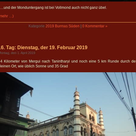
..und der Monduntergang ist bei Vollmond auch nicht ganz übel.
(mehr …)
Kategorie
2019 Burmas Süden
|
0 Kommentar »
16. Tag: Dienstag, der 19. Februar 2019
ontag, den 1. April 2019
84 Kilometer von Mergui nach Tanintharyi und noch eine 5 km Runde durch de
leinen Ort, wie üblich Sonne und 35 Grad