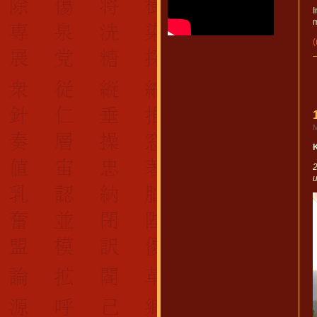
I
M
u