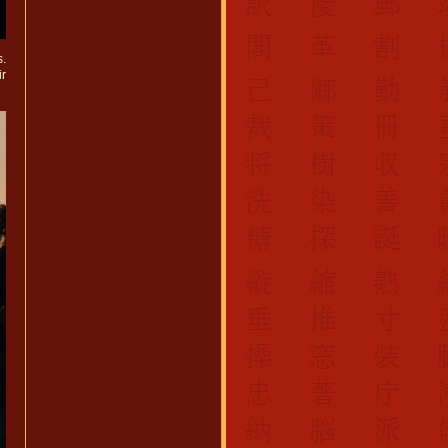
s.
ir