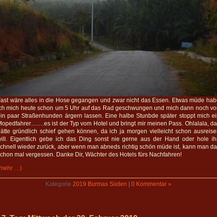
ast wäre alles in die Hose gegangen und zwar nicht das Essen. Etwas müde ha
ich mich heute schon um 5 Uhr auf das Rad geschwungen und mich dann noch vo
in paar Straßenhunden ärgern lassen. Eine halbe Stunbde später stoppt mich e
opedfahrer…….es ist der Typ vom Hotel und bringt mir meinen Pass. Ohlalala, d
ätte gründlich schief gehen können, da ich ja morgen vielleicht schon ausreis
ill. Eigentlich gebe ich das Ding sonst nie gerne aus der Hand oder hole i
chnell wieder zurück, aber wenn man abneds richtig schön müde ist, kann man d
chon mal vergessen. Danke Dir, Wächter des Hotels fürs Nachfahren!
(mehr …)
Kategorie
2019 Burmas Süden
|
0 Kommentar »