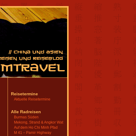
Reisetermine
Aktuelle Reisetermine
Alle Radreisen
Burmas Süden
Mekong, Strand & Angkor Wat
Auf dem Ho Chi Minh Pfad
M 41 – Pamir Highway