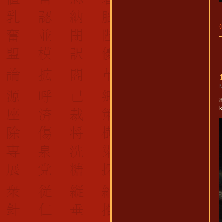
…
M
k