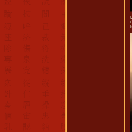
D
D
h