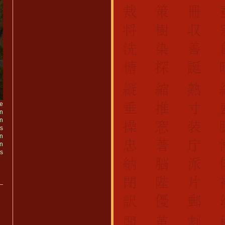
be
n
in
as
en
hn
as