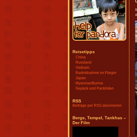
M
Reisetipps
China
Russland
Vietnam
Radmitnahme im Flieger
Japan
Myanmar/Burma
Gepäck und Packlisten
RSS
Beiträge per RSS abonnieren
Berge, Tempel, Tankhas –
Der Film