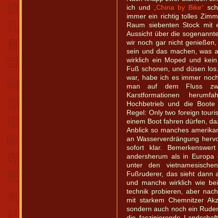
ich und
„China by Bike“
sch
immer ein richtig tolles Zimm
Raum siebenten Stock mit e
Aussicht über die sogenannte
wir noch gar nicht genießen,
sein und das machen, was al
wirklich ein Moped und kei
Fuß schonen, und düsen los. 
war, habe ich es immer noch
man auf dem Fluss zwis
Karstformationen herumfah
Hochbetrieb und die Boote 
Regel: Only two foreign touri
einem Boot fahren dürfen, da
Anblick so manches amerikan
an Wasserverdrängung hervo
sofort klar. Bemerkenswert
andersherum als in Europa g
unter den vietnamesisch
Fußruderer, das sieht dann 
und manche wirklich wie bei 
technik probieren, aber na
mit starkem Chemnitzer Akz
sondern auch noch ein Ruder 
die faszinierende Landschaf