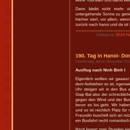
keine Touristen und damit kei
Dann bleibt nicht mehr v
untergehende Sonne zu genieß
hierher wert, vor allem, wenn
zurück nach hanoi und da ist i
Kategorie
2010 Ha
190. Tag in Hanoi- Do
Donnerstag, den 4. November 20
Ausflug nach Ninh Binh I
Eigentlich wollten wir gaaanz
dem Aufstehen so ist, irgenw
Uhr steigen wir in den Bus
Giap Bat also der schrecklic
gegen den Wind und der Bus
bevor es los geht. Wir haben
und so ist reichlich Platz fü
Freundin kuschelt sich an mic
ein Busfahrt recht romantisch
Nach knapp zwei Stunden sind