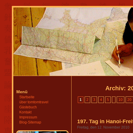
Archiv: 2
Menü
Startseite
1
2
3
4
5
10
20
über tomtomtravel
Gästebuch
Kontakt
Impressum
197. Tag in Hanoi-Frei
Blog-Sitemap
Freitag, den 12. November 2010