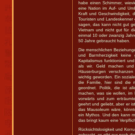
habe einen Schimmer, wievi
eine Nation im Auf- und Um
Kraft und Geschwindigkeit, d
Touristen und Landeskenner 
sagen, das kann nicht gut ge
Vietnam und nicht gut für 
einmal 10 oder zwanzig Jahr
50 Jahre gebraucht haben.
Die menschlichen Beziehungen
und Barmherzigkeit keine 
Kapitalismus funktioniert un
als wir. Geld machen und
Häuserburgen verschanzen
wichtig geworden. Ein soziale
die Familie, hier sind die
geordnet. Politik, die ist 
machen, was sie wollen, im
vorwärts und zum erträumt
geehrt und geliebt, aber er i
das Mausoleum wäre, könnte
ein Mythos. Und den kann m
das bringt kaum eine Verpflich
Rücksichtslosigkeit und Korr
gebracht, es gibt nur noch die