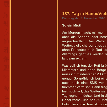
187. Tag in Hanoi/Vie
Dienstag, den 2. November 2010
So ein Mist!
Am Morgen macht mir mein F
aber die Sehnen oder bess
angeschwollen. Das Wetter 
Wetter, vielleicht regnet es . 
ohne Frühstück aufs Rad, d
Allerdings geht es wieder 
langsam extrem.
Was soll ich tun, der Fuß br
Kilometern und ohne Berge,
muss ich mindestens 120 km 
genug. So grüble ich bei ein
auch noch eine SMS von m
furchtbar vermisst. Dann fr
hier noch will, das Wetter si
Tag regnen möchte. Und in di
Hanoi vorbei und hält 30 Me
Entschluss, die Tour abzubr