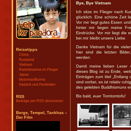
Bye, Bye Vietnam
Ich sitze im Flieger nach Ku
glücklich. Eine schöne Zeit l
Vor mir liegt gutes Essen und
hinter mir liegen meine Fr
Eindrücke. Vor mir liegt die 
bei mir bleibt unsere Liebe.
Danke Vietnam für die viel
Reisetipps
hier sind die letzten Bilder
China
werden.
Russland
Vietnam
Damit meine lieben Leser 
Radmitnahme im Flieger
dieses Blog ist zu Ende, wei
Japan
Einträgen zum titel „Entlan
Myanmar/Burma
sind vorbei, es ist relativ r
Gepäck und Packlisten
des gelebten Buddhismuns erw
Bis bald, euer Tomtomtofu!
RSS
Beiträge per RSS abonnieren
Berge, Tempel, Tankhas –
Der Film