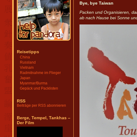
Bye, bye Taiwan
Packen und Organisieren, da
ab nach Hause bei Sonne un
Reisetipps
China
Russland
Vietnam
Radmitnahme im Flieger
Japan
Myanmar/Burma
Gepäck und Packlisten
RSS
Beiträge per RSS abonnieren
Berge, Tempel, Tankhas –
Der Film