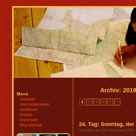
Archiv: 201
Menü
Startseite
1
2
3
4
5
»
über tomtomtravel
Gästebuch
Kontakt
Impressum
24. Tag: Sonntag, de
Blog-Sitemap
Sonntag, den 24. November 2019