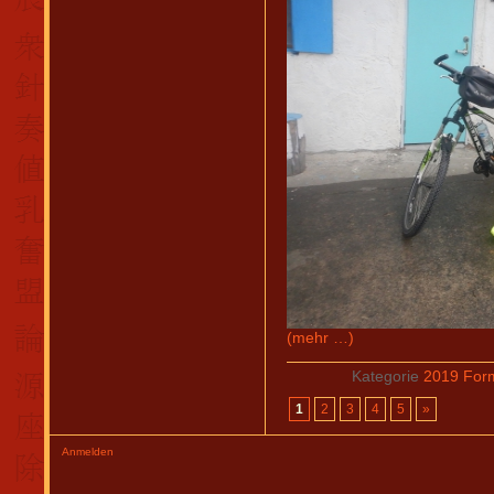
(mehr …)
Kategorie
2019 For
1
2
3
4
5
»
Anmelden