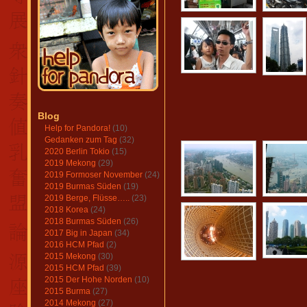
Blog
Help for Pandora!
(10)
Gedanken zum Tag
(32)
2020 Berlin Tokio
(15)
2019 Mekong
(29)
2019 Formoser November
(24)
2019 Burmas Süden
(19)
2019 Berge, Flüsse…..
(23)
2018 Korea
(24)
2018 Burmas Süden
(26)
2017 Big in Japan
(34)
2016 HCM Pfad
(2)
2015 Mekong
(30)
2015 HCM Pfad
(39)
2015 Der Hohe Norden
(10)
2015 Burma
(27)
2014 Mekong
(27)