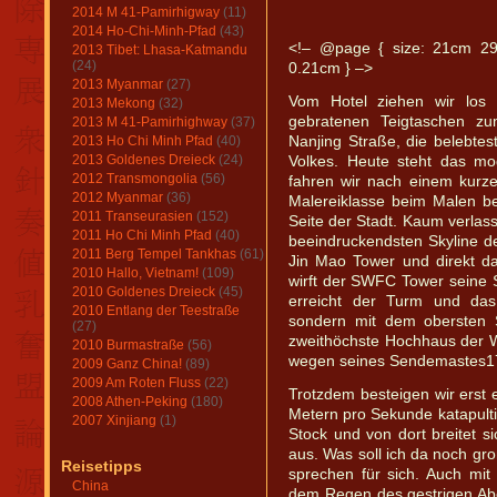
2014 M 41-Pamirhigway
(11)
2014 Ho-Chi-Minh-Pfad
(43)
<!– @page { size: 21cm 29
2013 Tibet: Lhasa-Katmandu
(24)
0.21cm } –>
2013 Myanmar
(27)
Vom Hotel ziehen wir los 
2013 Mekong
(32)
gebratenen Teigtaschen z
2013 M 41-Pamirhighway
(37)
2013 Ho Chi Minh Pfad
(40)
Nanjing Straße, die belebte
2013 Goldenes Dreieck
(24)
Volkes. Heute steht das 
2012 Transmongolia
(56)
fahren wir nach einem kurz
2012 Myanmar
(36)
Malereiklasse beim Malen b
2011 Transeurasien
(152)
Seite der Stadt. Kaum verlass
2011 Ho Chi Minh Pfad
(40)
beeindruckendsten Skyline d
2011 Berg Tempel Tankhas
(61)
Jin Mao Tower und direkt d
2010 Hallo, Vietnam!
(109)
wirft der SWFC Tower seine 
2010 Goldenes Dreieck
(45)
erreicht der Turm und da
2010 Entlang der Teestraße
sondern mit dem obersten S
(27)
zweithöchste Hochhaus der We
2010 Burmastraße
(56)
wegen seines Sendemastes17
2009 Ganz China!
(89)
2009 Am Roten Fluss
(22)
Trotzdem besteigen wir erst 
2008 Athen-Peking
(180)
Metern pro Sekunde katapulti
2007 Xinjiang
(1)
Stock und von dort breitet si
aus. Was soll ich da noch gro
Reisetipps
sprechen für sich. Auch mi
China
dem Regen des gestrigen Abe