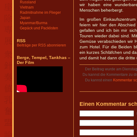
Russland
wir haben eine wunderbare
Vietnam
Menschen beherbergt.
Radmitnahme im Flieger
Japan
Im großen Einkaufszentrum 
Myanmar/Burma
feiern wir hier den Abschied
Gepäck und Packlisten
gefallen und ich bin mir sic
Touren wieder dabei sind. Mit
RSS
Gemüse verabschieden wir H
Beiträge per RSS abonnieren
zum Hotel. Für die Beiden b
ein kurzes Schläfchen und dan
Berge, Tempel, Tankhas –
und damit hat dann die dritte
Der Film
Der Beitrag wurde am Dienstag,
Du kannst die Kommentare zu di
Du kannst einen
Kommentar sc
Einen Kommentar sch