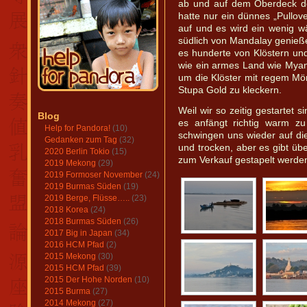
ab und auf dem Oberdeck de
hatte nur ein dünnes „Pullov
auf und es wird ein wenig w
südlich von Mandalay genieß
es hunderte von Klöstern un
wie ein armes Land wie Myan
um die Klöster mit regem Mön
Stupa Gold zu kleckern.
Weil wir so zeitig gestartet 
Blog
es anfängt richtig warm z
Help for Pandora!
(10)
schwingen uns wieder auf die 
Gedanken zum Tag
(32)
und trocken, aber es gibt übe
2020 Berlin Tokio
(15)
zum Verkauf gestapelt werde
2019 Mekong
(29)
2019 Formoser November
(24)
2019 Burmas Süden
(19)
2019 Berge, Flüsse…..
(23)
2018 Korea
(24)
2018 Burmas Süden
(26)
2017 Big in Japan
(34)
2016 HCM Pfad
(2)
2015 Mekong
(30)
2015 HCM Pfad
(39)
2015 Der Hohe Norden
(10)
2015 Burma
(27)
2014 Mekong
(27)