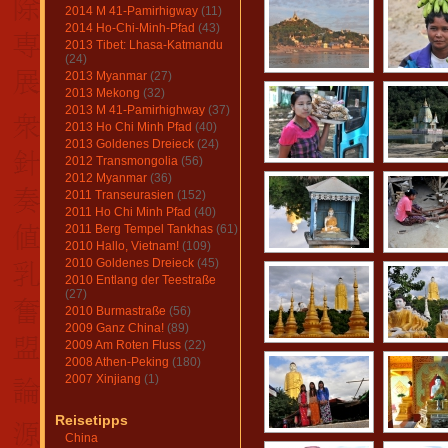
2014 M 41-Pamirhigway
(11)
2014 Ho-Chi-Minh-Pfad
(43)
2013 Tibet: Lhasa-Katmandu
(24)
2013 Myanmar
(27)
2013 Mekong
(32)
2013 M 41-Pamirhighway
(37)
2013 Ho Chi Minh Pfad
(40)
2013 Goldenes Dreieck
(24)
2012 Transmongolia
(56)
2012 Myanmar
(36)
2011 Transeurasien
(152)
2011 Ho Chi Minh Pfad
(40)
2011 Berg Tempel Tankhas
(61)
2010 Hallo, Vietnam!
(109)
2010 Goldenes Dreieck
(45)
2010 Entlang der Teestraße
(27)
2010 Burmastraße
(56)
2009 Ganz China!
(89)
2009 Am Roten Fluss
(22)
2008 Athen-Peking
(180)
2007 Xinjiang
(1)
Reisetipps
China