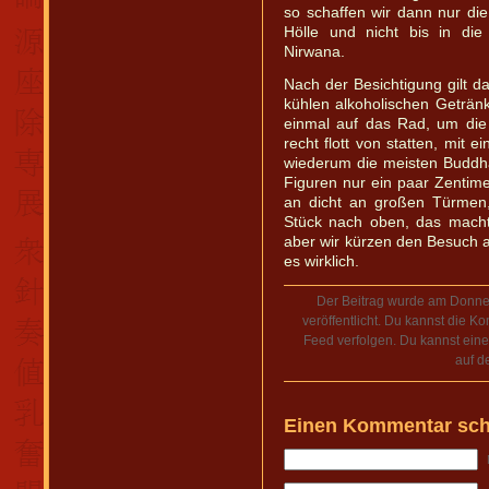
so schaffen wir dann nur die
Hölle und nicht bis in die
Nirwana.
Nach der Besichtigung gilt d
kühlen alkoholischen Geträn
einmal auf das Rad, um die 
recht flott von statten, mit
wiederum die meisten Buddha
Figuren nur ein paar Zentime
an dicht an großen Türmen
Stück nach oben, das mach
aber wir kürzen den Besuch au
es wirklich.
Der Beitrag wurde am Donne
veröffentlicht. Du kannst die 
Feed verfolgen. Du kannst ein
auf d
Einen Kommentar sch