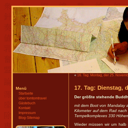
«
16. Tag: Montag, der 25. Novem
17. Tag: Dienstag, 
Menü
Startseite
Der größte stehende Buddha
über tomtomtravel
Gästebuch
mit dem Boot von Mandalay a
Kontakt
Kilometer auf dem Rad nach
Impressum
Tempelkomplexes 330 Höhe
Blog-Sitemap
Wieder müssen wir um halb 