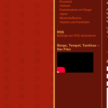
Russland
d
Vietnam
A
Radmitnahme im Flieger
M
Japan
u
Myanmar/Burma
e
Gepäck und Packlisten
U
RSS
1
Beiträge per RSS abonnieren
Berge, Tempel, Tankhas –
Der Film