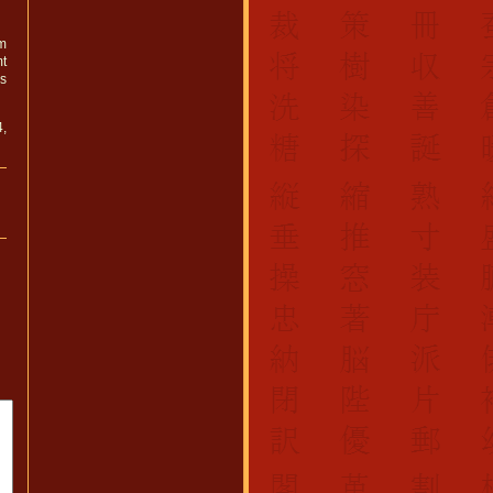
em
mt
es
4,