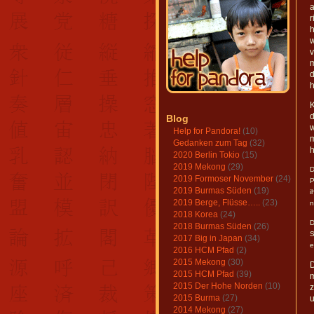
r
h
w
v
m
h
K
d
Blog
Help for Pandora!
(10)
m
Gedanken zum Tag
(32)
h
2020 Berlin Tokio
(15)
2019 Mekong
(29)
D
2019 Formoser November
(24)
P
2019 Burmas Süden
(19)
i
2019 Berge, Flüsse…..
(23)
n
2018 Korea
(24)
D
2018 Burmas Süden
(26)
S
2017 Big in Japan
(34)
e
2016 HCM Pfad
(2)
2015 Mekong
(30)
D
2015 HCM Pfad
(39)
m
2015 Der Hohe Norden
(10)
z
2015 Burma
(27)
u
2014 Mekong
(27)