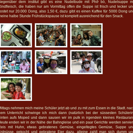
Gegenüber dem institut gibt es eine Nudelbude mit Phở bò, Nudelsuppe mi
indfleisch, die haben nur am Vormittag offen die Suppe ist frisch und lecker u
ostet nur 20.000 Dong, also 1,50 €, dazu gibt es einen Kaffee für 5000 Dong u
eine halbe Stunde Frühstückspause ist komplett ausreichend für den Snack.
ittags nehmen mich meine Schüler jetzt ab und zu mit zum Essen in die Stadt. na
em Unterricht schwinge ich mich dann (natürlich bei der süssesten Schüleri
inten aufs Moped und dann sausen wir im pulk in irgendein kleines Restauran
eute enden wir in der Nähe der Bahngleise und ein paar Gerichte werden servier
Reis mit Huhn, etwas gebratenes Gemüse, eingeltegtes Gemüse, Suppe un
Erdnüsse, gekocht und gebratene Eier dazu, alleine zahlt man sich dumm un