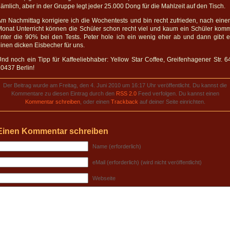
ämlich, aber in der Gruppe legt jeder 25.000 Dong für die Mahlzeit auf den Tisch.
m Nachmittag korrigiere ich die Wochentests und bin recht zufrieden, nach ein
onat Unterricht können die Schüler schon recht viel und kaum ein Schüler kom
nter die 90% bei den Tests. Peter hole ich ein wenig eher ab und dann gibt 
inen dicken Eisbecher für uns.
nd noch ein Tipp für Kaffeeliebhaber: Yellow Star Coffee, Greifenhagener Str. 6
0437 Berlin!
Der Beitrag wurde am Freitag, den 4. Juni 2010 um 16:17 Uhr veröffentlicht. Du kannst die
Kommentare zu diesen Eintrag durch den
RSS 2.0
Feed verfolgen. Du kannst einen
Kommentar schreiben
, oder einen
Trackback
auf deiner Seite einrichten.
Einen Kommentar schreiben
Name (erforderlich)
eMail (erforderlich) (wird nicht veröffentlicht)
Webseite