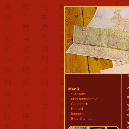
Menü
Startseite
über tomtomtravel
Gästebuch
Kontakt
S
Impressum
d
Blog-Sitemap
I
d