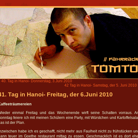
«
40. Tag in Hanoi- Donnerstag, 3.Juni 2010
42 Tag in Hanoi- Samstag, der 5. Juni 2010
41. Tag in Hanoi- Freitag, der 6.Juni 2010
Kaffeeträumereien
Wieder einmal Freitag und das Wochenende wirft seine Schatten vorraus. A
onntag feiere ich mit meinen Schülern eine Party, mit Würstchen und Kartoffelsala
as ist der Plan.
nzwischen habe ich es geschafft, nicht mehr aus Faulheit nicht zu frühstücken u
ann teuer im Goethe restaurant mittag zu essen. Geschmacklich ist es dort eh