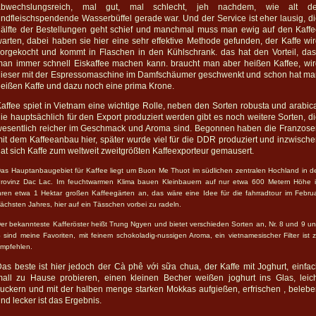
abwechslungsreich, mal gut, mal schlecht, jeh nachdem, wie alt de
indfleischspendende Wasserbüffel gerade war. Und der Service ist eher lausig, d
älfte der Bestellungen geht schief und manchmal muss man ewig auf den Kaff
arten, dabei haben sie hier eine sehr effektive Methode gefunden, der Kaffe wi
orgekocht und kommt in Flaschen in den Kühlschrank. das hat den Vorteil, da
an immer schnell Eiskaffee machen kann. braucht man aber heißen Kaffee, wi
dieser mit der Espressomaschine im Damfschäumer geschwenkt und schon hat ma
eißen Kaffe und dazu noch eine prima Krone.
affee spiet in Vietnam eine wichtige Rolle, neben den Sorten robusta und arabic
ie hauptsächlich für den Export produziert werden gibt es noch weitere Sorten, d
wesentlich reicher im Geschmack und Aroma sind. Begonnen haben die Franzose
it dem Kaffeeanbau hier, später wurde viel für die DDR produziert und inzwisch
at sich Kaffe zum weltweit zweitgrößten Kaffeexporteur gemausert.
as Hauptanbaugebiet für Kaffee liegt um Buon Me Thuot im südlichen zentralen Hochland in d
rovinz Dac Lac. Im feuchtwarmen Klima bauen Kleinbauern auf nur etwa 600 Metern Höhe 
hren etwa 1 Hektar großen Kaffeegärten an, das wäre eine Idee für die fahrradtour im Febru
ächsten Jahres, hier auf ein Tässchen vorbei zu radeln.
er bekannteste Kafferöster heißt Trung Ngyen und bietet verschieden Sorten an, Nr. 8 und 9 u
 sind meine Favoriten, mit feinem schokoladig-nussigen Aroma, ein vietnamesischer Filter ist 
mpfehlen.
as beste ist hier jedoch der Cà phê với sữa chua, der Kaffe mit Joghurt, einfa
all zu Hause probieren, einen kleinen Becher weißen joghurt ins Glas, leic
uckern und mit der halben menge starken Mokkas aufgießen, erfrischen , beleb
nd lecker ist das Ergebnis.