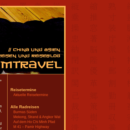
»
Reisetermine
Aktuelle Reisetermine
m
Alle Radreisen
t,
Burmas Süden
Mekong, Strand & Angkor Wat
Auf dem Ho Chi Minh Pfad
nd
M 41 – Pamir Highway
er