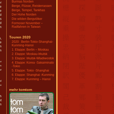
Burmas Norden
r
Berge, Flüsse, Reisterrassen
ie
Berge, Tempel, Tankhas
ee
Der Hohe Norden
rd
ss
Die wilden Bergvölker
rd
Formoser November –
Radfahren in Taiwan
n
Touren 2020
a,
2020 : Berlin-Tokio-Shanghai-
ie
Kunming-Hanoi
n
1. Etappe: Berlin – Moskau
en
2. Etappe: Moskau-Irkutsk
3. Etappe: Irkutsk-Wladiwostok
er
4. Etappe: Korea -Sakaiminato
in
-Tokio
ar
5. Etappe: Tokio -Shanghai
6. Etappe: Shanghai -Kunming
7. Etappe: Kunming – Hanoi
nd
zu
mehr tomtom
ch
ht
en