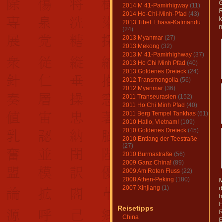
2014 M 41-Pamirhigway
(11)
R
2014 Ho-Chi-Minh-Pfad
(43)
k
2013 Tibet: Lhasa-Katmandu
m
(24)
2013 Myanmar
(27)
2013 Mekong
(32)
2013 M 41-Pamirhighway
(37)
2013 Ho Chi Minh Pfad
(40)
2013 Goldenes Dreieck
(24)
2012 Transmongolia
(56)
2012 Myanmar
(36)
2011 Transeurasien
(152)
2011 Ho Chi Minh Pfad
(40)
2011 Berg Tempel Tankhas
(61)
2010 Hallo, Vietnam!
(109)
2010 Goldenes Dreieck
(45)
2010 Entlang der Teestraße
(27)
2010 Burmastraße
(56)
2009 Ganz China!
(89)
2009 Am Roten Fluss
(22)
2008 Athen-Peking
(180)
M
2007 Xinjiang
(1)
d
h
H
Reisetipps
China