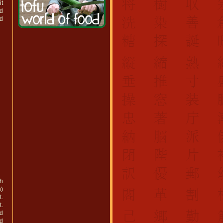
t
nd
nd
ch
n)
t.
t.
d
d