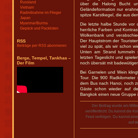
Russland
über die Halong Bucht u
Vietnam
Geländeformation nur erahnen
Radmitnahme im Flieger
spitze Karstkegel, die aus d
Japan
Myanmar/Burma
Die letzte halbe Stunde vor
Gepäck und Packlisten
herrliche Farben und Kontrast
Wolkenbank und verabschied
RSS
Der Hauptstrom der Touristen
Beiträge per RSS abonnieren
viel zu spät, als wir schon 
Unten am Strand tummeln s
letzten Tageslicht und spiele
Berge, Tempel, Tankhas –
Der Film
noch übersät mit badewütigen
Bei Garnelen und Wein kling
Tour. Die 900 Radkilometer
dem Bus nach Hanoi, noch z
Gäste schon wieder auf 
Bangkok einen neue Gruppe 
Der Beitrag wurde am Mitt
veröffentlicht. Du kannst die 
Feed verfolgen. Du kannst ein
auf d