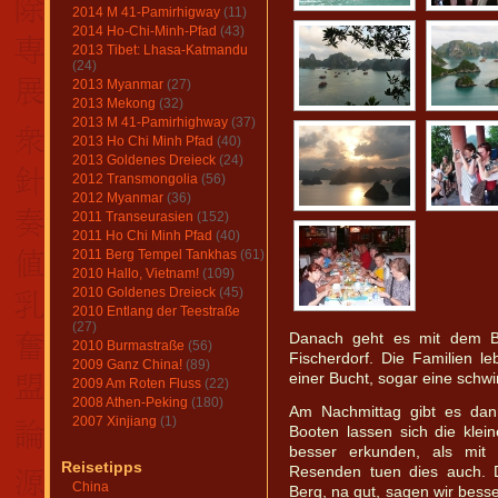
2014 M 41-Pamirhigway
(11)
2014 Ho-Chi-Minh-Pfad
(43)
2013 Tibet: Lhasa-Katmandu
(24)
2013 Myanmar
(27)
2013 Mekong
(32)
2013 M 41-Pamirhighway
(37)
2013 Ho Chi Minh Pfad
(40)
2013 Goldenes Dreieck
(24)
2012 Transmongolia
(56)
2012 Myanmar
(36)
2011 Transeurasien
(152)
2011 Ho Chi Minh Pfad
(40)
2011 Berg Tempel Tankhas
(61)
2010 Hallo, Vietnam!
(109)
2010 Goldenes Dreieck
(45)
2010 Entlang der Teestraße
(27)
Danach geht es mit dem B
2010 Burmastraße
(56)
Fischerdorf. Die Familien 
2009 Ganz China!
(89)
einer Bucht, sogar eine schw
2009 Am Roten Fluss
(22)
2008 Athen-Peking
(180)
Am Nachmittag gibt es dan
2007 Xinjiang
(1)
Booten lassen sich die klei
besser erkunden, als mit
Reisetipps
Resenden tuen dies auch. D
China
Berg, na gut, sagen wir besse