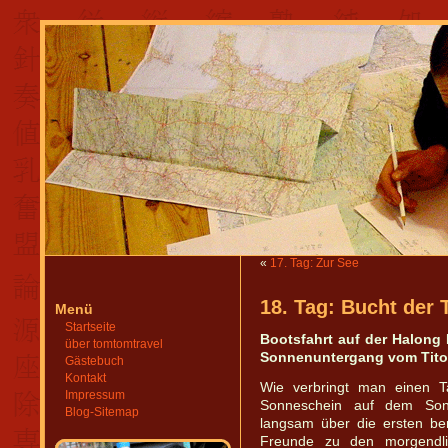
«
17. Tag: Zur See
18. Tag: Bucht der 
Menü
Startseite
Bootsfahrt auf der Halong 
über tomtomtravel
Sonnenuntergang vom Tito
Gästebuch
Kontakt
Wie verbringt man einen T
Impressum
Sonneschein auf dem Son
Blog-Sitemap
langsam über die ersten ber
Freunde zu den morgendli