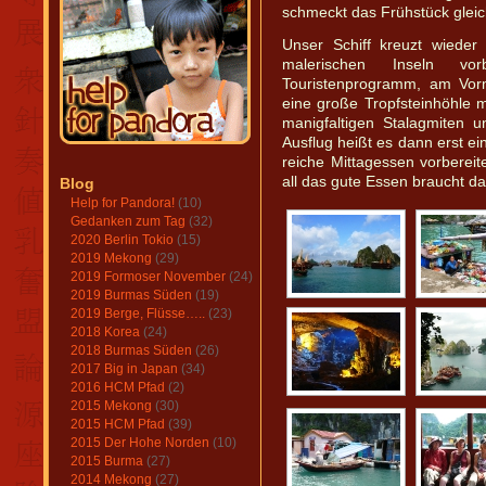
schmeckt das Frühstück gleic
Unser Schiff kreuzt wiede
malerischen Inseln vo
Touristenprogramm, am Vorm
eine große Tropfsteinhöhle 
manigfaltigen Stalagmiten 
Ausflug heißt es dann erst e
reiche Mittagessen vorberei
all das gute Essen braucht da
Blog
Help for Pandora!
(10)
Gedanken zum Tag
(32)
2020 Berlin Tokio
(15)
2019 Mekong
(29)
2019 Formoser November
(24)
2019 Burmas Süden
(19)
2019 Berge, Flüsse…..
(23)
2018 Korea
(24)
2018 Burmas Süden
(26)
2017 Big in Japan
(34)
2016 HCM Pfad
(2)
2015 Mekong
(30)
2015 HCM Pfad
(39)
2015 Der Hohe Norden
(10)
2015 Burma
(27)
2014 Mekong
(27)